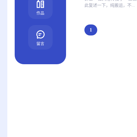
此复述一下，纯搬运，不...
作品
1
留言