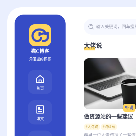
大佬说
猫C博客
角落里的惊喜
首页
虾说
做资源站的一些建议
博文
#大佬说
#纯转载
群里一位大佬传授了一些做